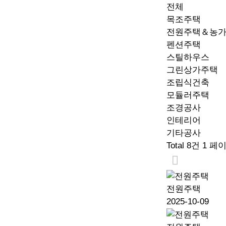
전체
목조주택
전원주택＆농
펜션주택
스틸하우스
그린상가주택
조립식건축
모듈러주택
조경공사
인테리어
기타공사
Total 8건
1 페
전원주택
2025-10-09