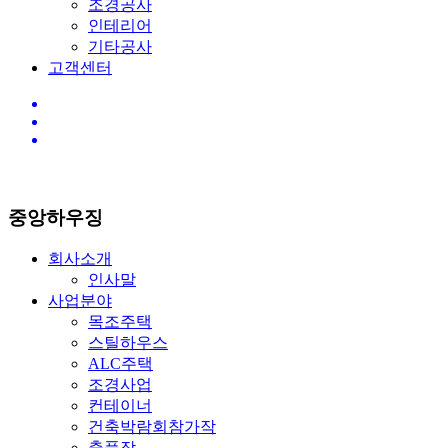
조경공사
인테리어
기타공사
고객센터
중앙하우징
회사소개
인사말
사업분야
목조주택
스틸하우스
ALC주택
조경사업
컨테이너
건축박람회참가작
출품작