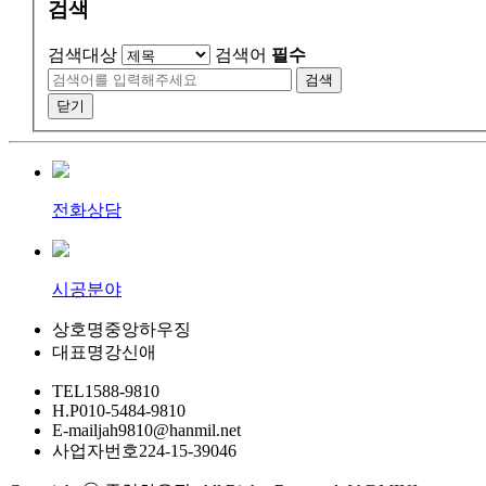
검색
검색대상
검색어
필수
검색
닫기
전화상담
시공분야
상호명
중앙하우징
대표명
강신애
TEL
1588-9810
H.P
010-5484-9810
E-mail
jah9810@hanmil.net
사업자번호
224-15-39046