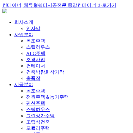
컨테이너, 체류형쉼터시공전문 중앙컨테이너 바로가기
회사소개
인사말
사업분야
목조주택
스틸하우스
ALC주택
조경사업
컨테이너
건축박람회참가작
출품작
시공분야
목조주택
전원주택＆농가주택
펜션주택
스틸하우스
그린상가주택
조립식건축
모듈러주택