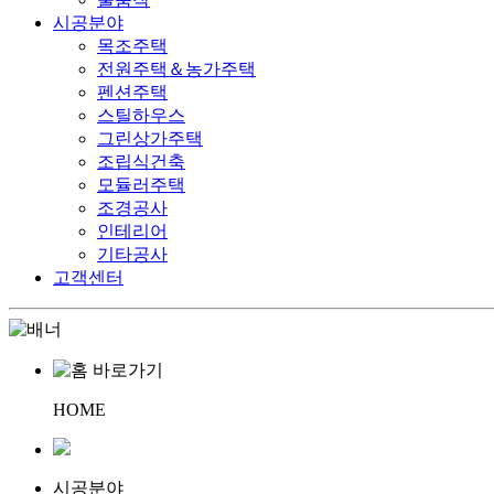
시공분야
목조주택
전원주택＆농가주택
펜션주택
스틸하우스
그린상가주택
조립식건축
모듈러주택
조경공사
인테리어
기타공사
고객센터
HOME
시공분야