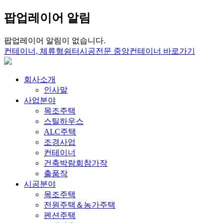
팝업레이어 알림
팝업레이어 알림이 없습니다.
컨테이너, 체류형쉼터시공전문 중앙컨테이너 바로가기
회사소개
인사말
사업분야
목조주택
스틸하우스
ALC주택
조경사업
컨테이너
건축박람회참가작
출품작
시공분야
목조주택
전원주택＆농가주택
펜션주택