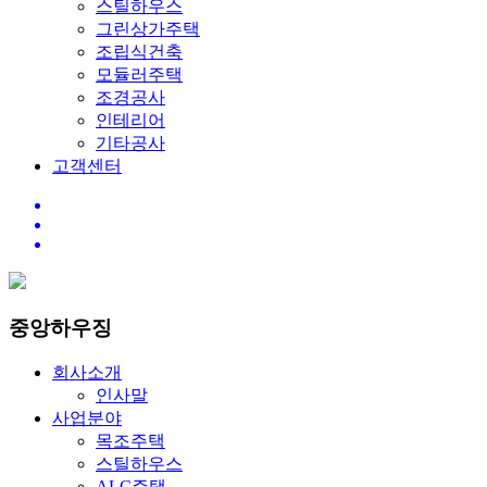
스틸하우스
그린상가주택
조립식건축
모듈러주택
조경공사
인테리어
기타공사
고객센터
중앙하우징
회사소개
인사말
사업분야
목조주택
스틸하우스
ALC주택