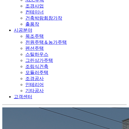
조경사업
컨테이너
건축박람회참가작
출품작
시공분야
목조주택
전원주택＆농가주택
펜션주택
스틸하우스
그린상가주택
조립식건축
모듈러주택
조경공사
인테리어
기타공사
고객센터