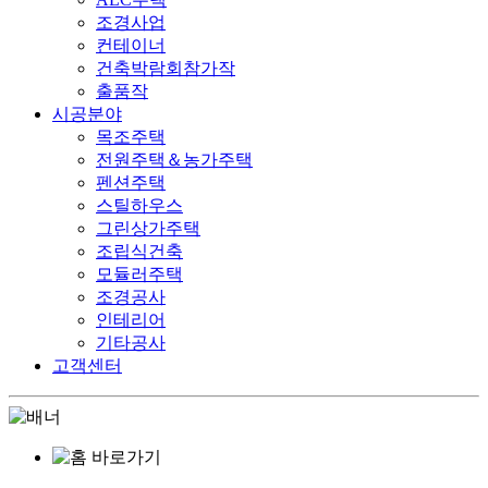
조경사업
컨테이너
건축박람회참가작
출품작
시공분야
목조주택
전원주택＆농가주택
펜션주택
스틸하우스
그린상가주택
조립식건축
모듈러주택
조경공사
인테리어
기타공사
고객센터