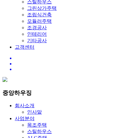
스틸하우스
그린상가주택
조립식건축
모듈러주택
조경공사
인테리어
기타공사
고객센터
중앙하우징
회사소개
인사말
사업분야
목조주택
스틸하우스
ALC주택