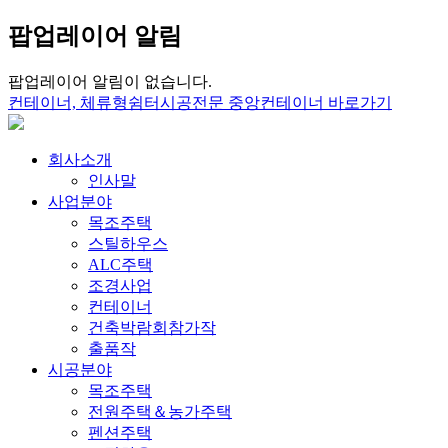
팝업레이어 알림
팝업레이어 알림이 없습니다.
컨테이너, 체류형쉼터시공전문 중앙컨테이너 바로가기
회사소개
인사말
사업분야
목조주택
스틸하우스
ALC주택
조경사업
컨테이너
건축박람회참가작
출품작
시공분야
목조주택
전원주택＆농가주택
펜션주택